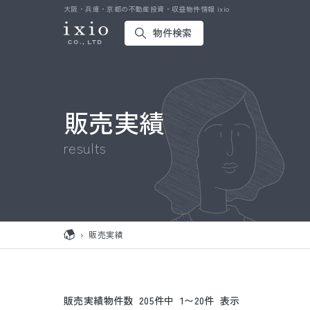
大阪・兵庫・京都の不動産投資・収益物件情報 ixio
物件検索
販売実績
results
›
販売実績
販売実績物件数
205
件中
1
〜
20
件
表示